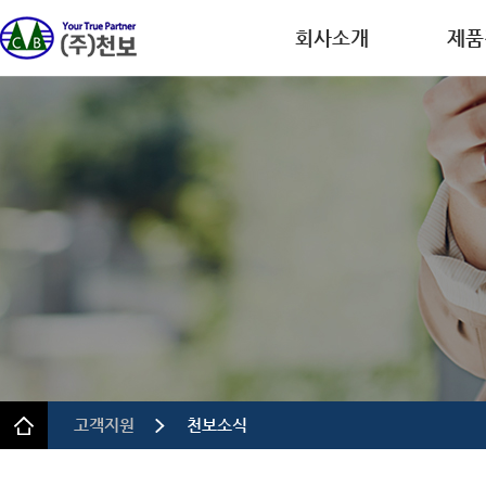
회사소개
제품
회사개요
디스플레
CEO인사말
반도체
연혁
이차전
인증.특허
의약품
사업장 안내
정밀 화
규정 및 방침
고객지원
천보소식