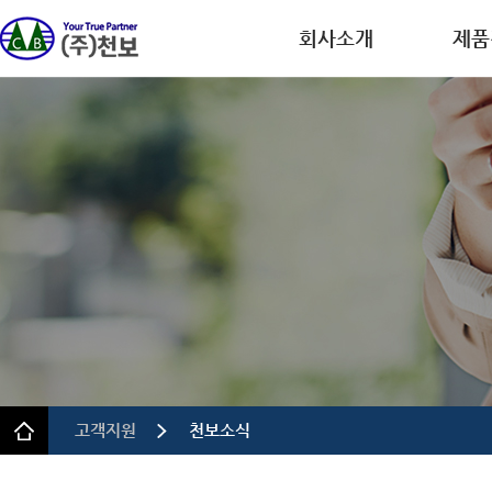
회사소개
제품
회사개요
디스플레
CEO인사말
반도체
연혁
이차전
인증.특허
의약품
사업장 안내
정밀 화
규정 및 방침
고객지원
천보소식