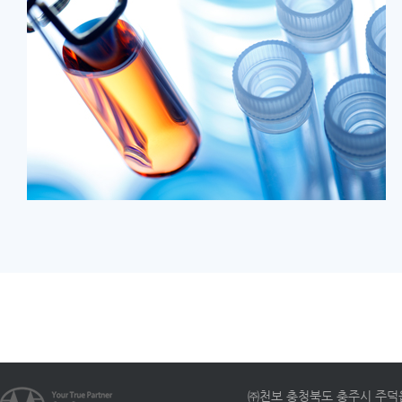
㈜천보 충청북도 충주시 주덕읍 