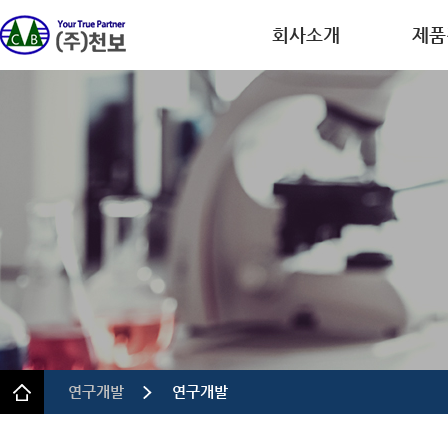
회사소개
제품
회사개요
디스플레
CEO인사말
반도체
연혁
이차전
인증.특허
의약품
사업장 안내
정밀 화
규정 및 방침
연구개발
연구개발