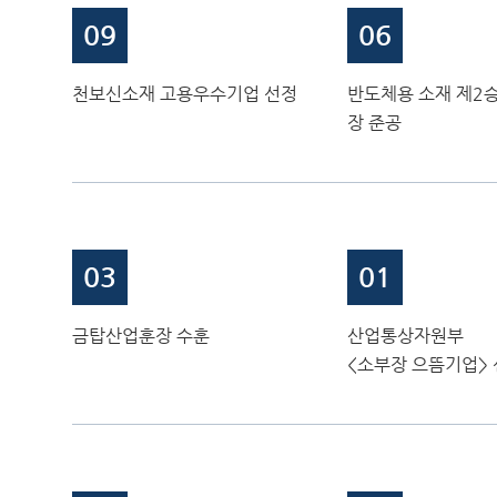
09
06
천보신소재 고용우수기업 선정
반도체용 소재 제2
장 준공
03
01
금탑산업훈장 수훈
산업통상자원부
<소부장 으뜸기업>