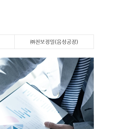
㈜천보정밀(음성공장)