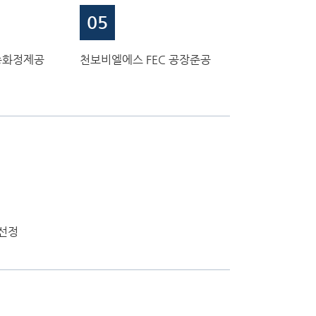
05
승화정제공
천보비엘에스 FEC 공장준공
 선정