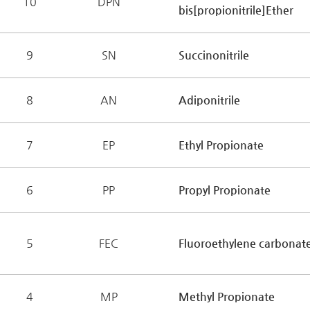
10
DPN
bis[propionitrile]Ether
9
SN
Succinonitrile
8
AN
Adiponitrile
7
EP
Ethyl Propionate
6
PP
Propyl Propionate
5
FEC
Fluoroethylene carbonat
4
MP
Methyl Propionate