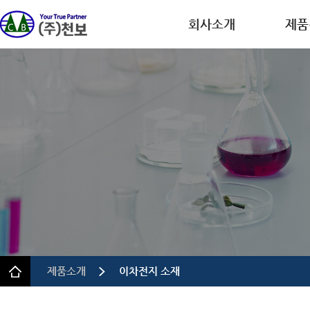
회사소개
제품
회사개요
디스플레
CEO인사말
반도체
연혁
이차전
인증.특허
의약품
사업장 안내
정밀 화
규정 및 방침
제품소개
이차전지 소재