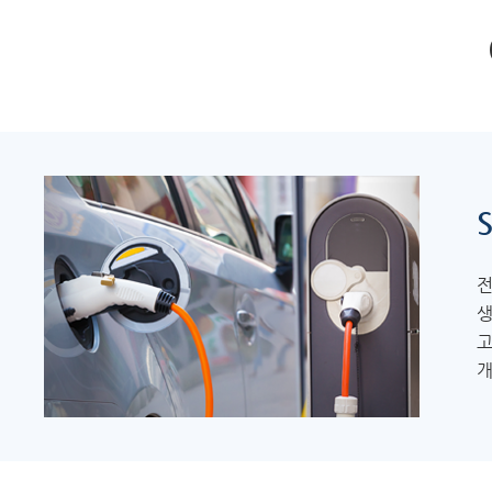
S
전
생
고
개