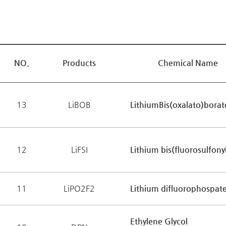
NO.
Products
Chemical Name
13
LiBOB
LithiumBis(oxalato)borat
12
LiFSI
Lithium bis(fluorosulfony
11
LiPO2F2
Lithium difluorophospat
Ethylene Glycol