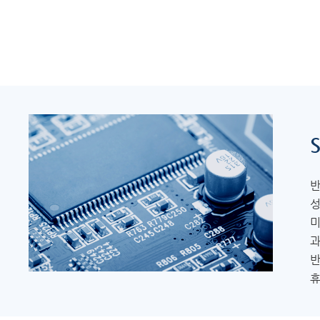
S
반
성
미
과
반
휴