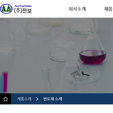
회사소개
제품
회사개요
디스플레
CEO인사말
반도체
연혁
이차전
인증.특허
의약품
사업장 안내
정밀 화
규정 및 방침
제품소개
반도체 소재