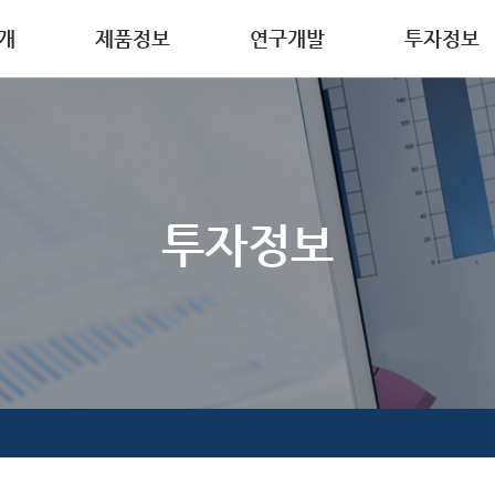
개
제품정보
연구개발
투자정보
요
디스플레이 소재
연구개발
IR소식
사말
반도체 소재
품질관리
이차전지 소재
허
의약품 중간체
투자정보
안내
정밀 화학 소재
방침