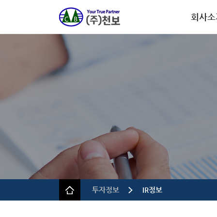
회사소
회사개
CEO인
연혁
인증.특
사업장 
규정 및 
투자정보
IR정보