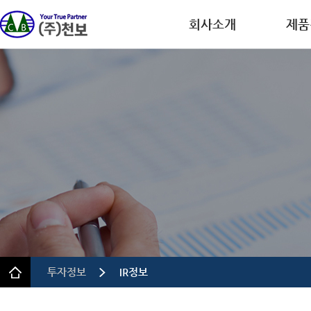
회사소개
제품
회사개요
디스플레
CEO인사말
반도체
연혁
이차전
인증.특허
의약품
사업장 안내
정밀 화
규정 및 방침
투자정보
IR정보