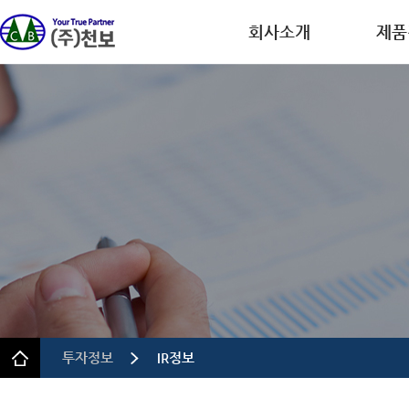
회사소개
제품
회사개요
디스플레
CEO인사말
반도체
연혁
이차전
인증.특허
의약품
사업장 안내
정밀 화
규정 및 방침
투자정보
IR정보