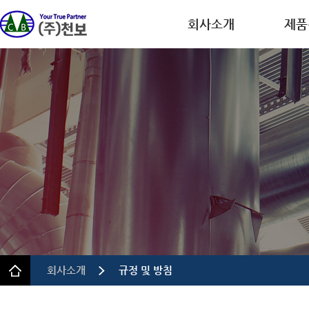
회사소개
제품
회사개요
디스플레
CEO인사말
반도체
연혁
이차전
인증.특허
의약품
사업장 안내
정밀 화
규정 및 방침
회사소개
규정 및 방침