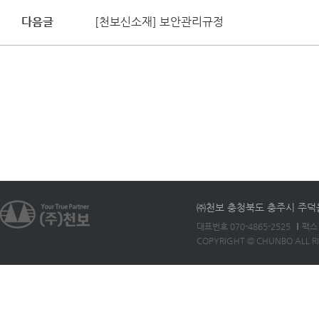
다음글
[천보신소재] 보안관리규정
㈜천보 충청북도 충주시 주덕읍 
대표번호 070-4865-2525
팩스 
COPYRIGHT © CHUNBO ALL R