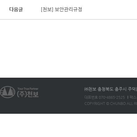
다음글
[천보] 보안관리규정
㈜천보 충청북도 충주시 주덕읍 
대표번호 070-4865-2525
팩스 
COPYRIGHT © CHUNBO ALL R