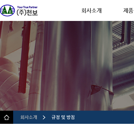
회사소개
제품
회사개요
디스플레
CEO인사말
반도체
연혁
이차전
인증.특허
의약품
사업장 안내
정밀 화
규정 및 방침
회사소개
규정 및 방침