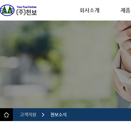
회사소개
제품
회사개요
디스플레
CEO인사말
반도체
연혁
이차전
인증.특허
의약품
사업장 안내
정밀 화
규정 및 방침
고객지원
천보소식