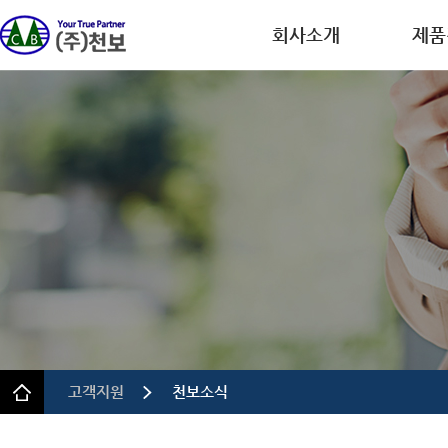
회사소개
제품
회사개요
디스플레
CEO인사말
반도체
연혁
이차전
인증.특허
의약품
사업장 안내
정밀 화
규정 및 방침
고객지원
천보소식